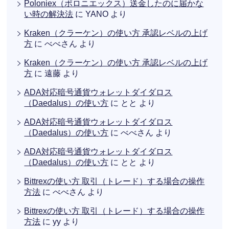
Poloniex（ポロニエックス）送金したのに届かな
い時の解決法
に
YANO
より
Kraken（クラーケン）の使い方 承認レベルの上げ
方
に
べべさん
より
Kraken（クラーケン）の使い方 承認レベルの上げ
方
に
遠藤
より
ADA対応暗号通貨ウォレットダイダロス
（Daedalus）の使い方
に
とと
より
ADA対応暗号通貨ウォレットダイダロス
（Daedalus）の使い方
に
べべさん
より
ADA対応暗号通貨ウォレットダイダロス
（Daedalus）の使い方
に
とと
より
Bittrexの使い方 取引（トレード）する場合の操作
方法
に
べべさん
より
Bittrexの使い方 取引（トレード）する場合の操作
方法
に
yy
より