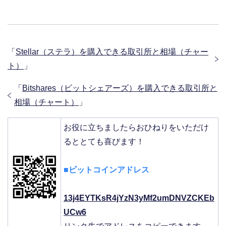
a
w
i
有
c
i
n
「
Stellar（ステラ）を購入できる取引所と相場（チャー
ト）
」
e
t
e
「
Bitshares（ビットシェアーズ）を購入できる取引所と
相場（チャート）
」
b
t
お役に立ちましたらおひねりをいただけ
るととても喜びます！
o
e
■ビットコインアドレス
o
r
13j4EYTKsR4jYzN3yMf2umDNVZCKEb
UCw6
k