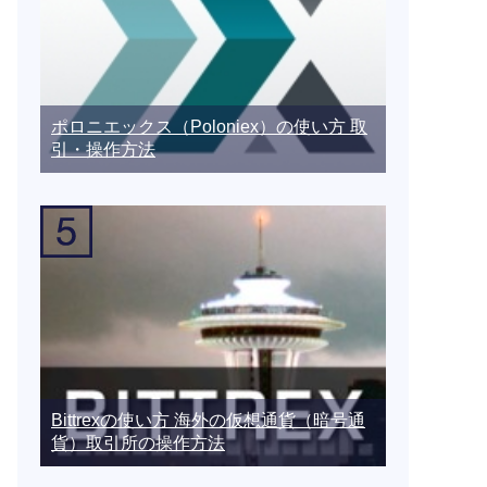
ポロニエックス（Poloniex）の使い方 取
引・操作方法
Bittrexの使い方 海外の仮想通貨（暗号通
貨）取引所の操作方法