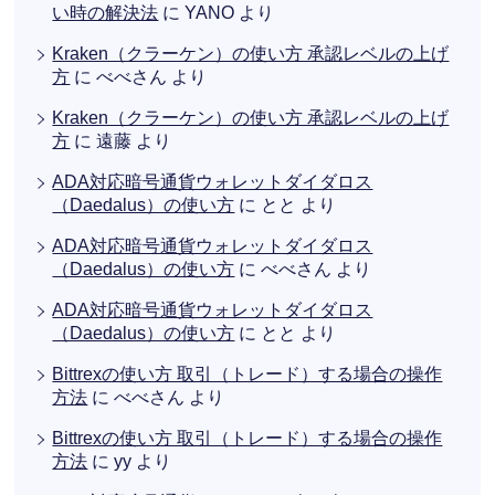
い時の解決法
に
YANO
より
Kraken（クラーケン）の使い方 承認レベルの上げ
方
に
べべさん
より
Kraken（クラーケン）の使い方 承認レベルの上げ
方
に
遠藤
より
ADA対応暗号通貨ウォレットダイダロス
（Daedalus）の使い方
に
とと
より
ADA対応暗号通貨ウォレットダイダロス
（Daedalus）の使い方
に
べべさん
より
ADA対応暗号通貨ウォレットダイダロス
（Daedalus）の使い方
に
とと
より
Bittrexの使い方 取引（トレード）する場合の操作
方法
に
べべさん
より
Bittrexの使い方 取引（トレード）する場合の操作
方法
に
yy
より