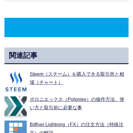
関連記事
Steem（スチーム）を購入できる取引所と相
場（チャート）
ポロニエックス（Poloniex）の操作方法、使
い方と取引前に必要な事
Bitflyer Lightning（FX）の注文方法（特殊注
文）の解説