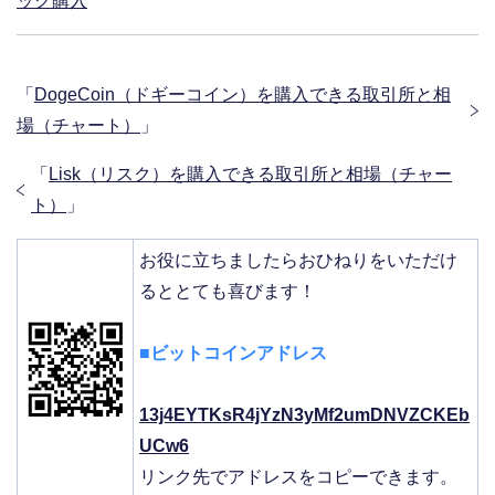
ック購入
e
t
e
「
DogeCoin（ドギーコイン）を購入できる取引所と相
場（チャート）
」
b
t
「
Lisk（リスク）を購入できる取引所と相場（チャー
ト）
」
o
e
お役に立ちましたらおひねりをいただけ
るととても喜びます！
o
r
■ビットコインアドレス
k
13j4EYTKsR4jYzN3yMf2umDNVZCKEb
UCw6
リンク先でアドレスをコピーできます。