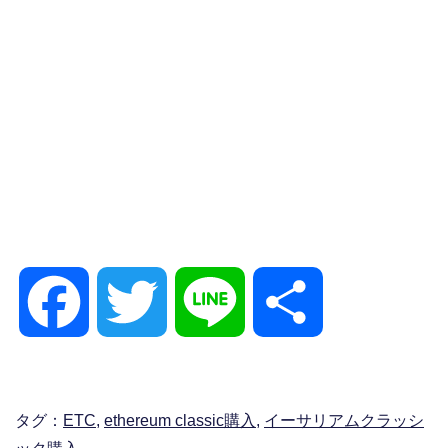
F
T
L
共
a
w
i
有
タグ：
ETC
,
ethereum classic購入
,
イーサリアムクラッシ
c
i
n