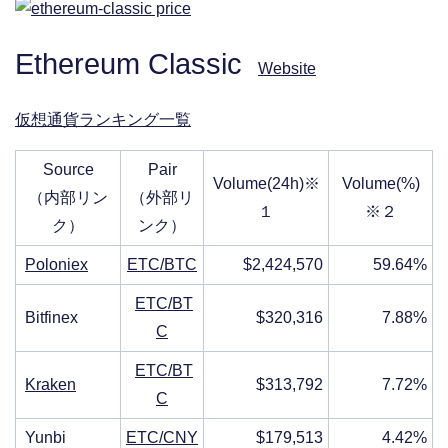
Ethereum Classic
Website
仮想通貨ランキング一覧
Source
Pair
Volume(24h)※
Volume(%)
（内部リン
（外部リ
１
※２
ク）
ンク）
Poloniex
ETC/BTC
$2,424,570
59.64%
ETC/BT
Bitfinex
$320,316
7.88%
C
ETC/BT
Kraken
$313,792
7.72%
C
Yunbi
ETC/CNY
$179,513
4.42%