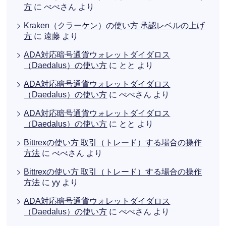
方
に
べべさん
より
Kraken（クラーケン）の使い方 承認レベルの上げ
方
に
遠藤
より
ADA対応暗号通貨ウォレットダイダロス
（Daedalus）の使い方
に
とと
より
ADA対応暗号通貨ウォレットダイダロス
（Daedalus）の使い方
に
べべさん
より
ADA対応暗号通貨ウォレットダイダロス
（Daedalus）の使い方
に
とと
より
Bittrexの使い方 取引（トレード）する場合の操作
方法
に
べべさん
より
Bittrexの使い方 取引（トレード）する場合の操作
方法
に
yy
より
ADA対応暗号通貨ウォレットダイダロス
（Daedalus）の使い方
に
べべさん
より