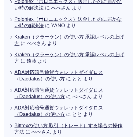
Poloniex（ポロニエックス）送金したのに届かな
い時の解決法
に
べべさん
より
Poloniex（ポロニエックス）送金したのに届かな
い時の解決法
に
YANO
より
Kraken（クラーケン）の使い方 承認レベルの上げ
方
に
べべさん
より
Kraken（クラーケン）の使い方 承認レベルの上げ
方
に
遠藤
より
ADA対応暗号通貨ウォレットダイダロス
（Daedalus）の使い方
に
とと
より
ADA対応暗号通貨ウォレットダイダロス
（Daedalus）の使い方
に
べべさん
より
ADA対応暗号通貨ウォレットダイダロス
（Daedalus）の使い方
に
とと
より
Bittrexの使い方 取引（トレード）する場合の操作
方法
に
べべさん
より