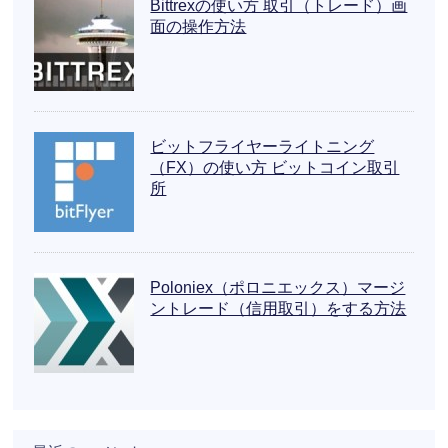
Bittrexの使い方 取引（トレード）画
面の操作方法
ビットフライヤーライトニング
（FX）の使い方 ビットコイン取引
所
Poloniex（ポロニエックス）マージ
ントレード（信用取引）をする方法